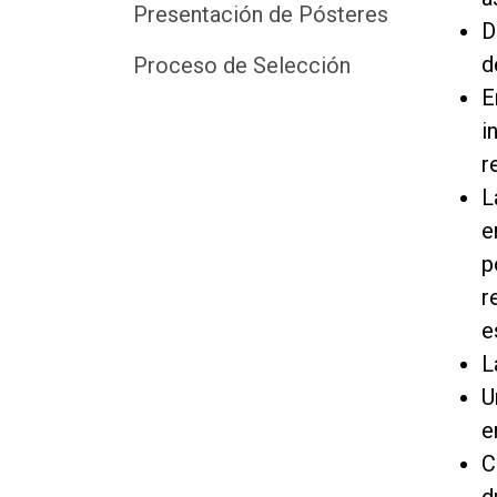
Presentación de Pósteres
D
d
Proceso de Selección
E
i
r
L
e
p
r
e
L
U
e
C